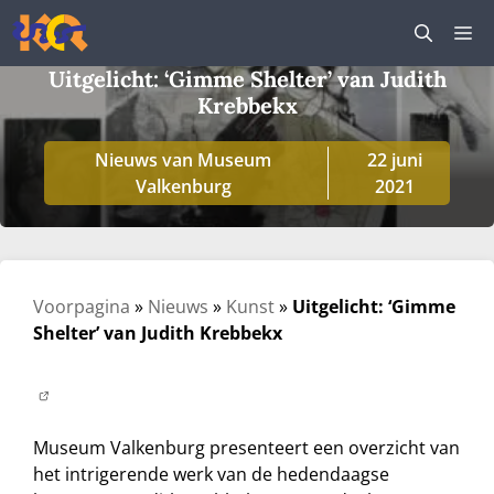
Ga
M
naar
de
Uitgelicht: ‘Gimme Shelter’ van Judith
inhoud
Krebbekx
Nieuws van Museum
22 juni
Valkenburg
2021
Voorpagina
»
Nieuws
»
Kunst
»
Uitgelicht: ‘Gimme
Shelter’ van Judith Krebbekx
Museum Valkenburg presenteert een overzicht van
het intrigerende werk van de hedendaagse