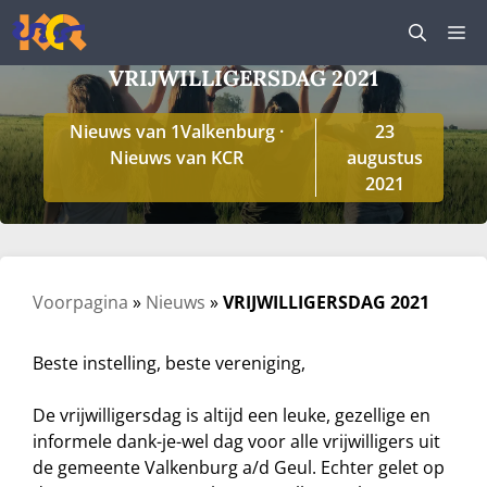
Ga
M
naar
de
VRIJWILLIGERSDAG 2021
inhoud
Nieuws van 1Valkenburg
·
23
Nieuws van KCR
augustus
2021
Voorpagina
»
Nieuws
»
VRIJWILLIGERSDAG 2021
Beste instelling, beste vereniging,
De vrijwilligersdag is altijd een leuke, gezellige en
informele dank-je-wel dag voor alle vrijwilligers uit
de gemeente Valkenburg a/d Geul. Echter gelet op