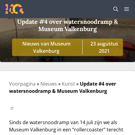
Ga
M
naar
de
Update #4 over watersnoodramp &
inhoud
Museum Valkenburg
Nieuws van Museum
23 augustus
Valkenburg
2021
Voorpagina
»
Nieuws
»
Kunst
»
Update #4 over
watersnoodramp & Museum Valkenburg
Sinds de watersnoodramp van 14 juli zijn we als
Museum Valkenburg in een “rollercoaster” terecht