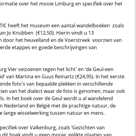
rmatie over het mooie Limburg en specifiek over het
j TIC heeft het museum een aantal wandelboeken zoals
an Jo Knubben (€12,50). Hierin vindt u 13
door het heuvelland en de Voerstreek voorzien van
merde etappes en goede beschrijvingen van
rg Vier seizoenen tegen het licht` en ‘de Geul-een
’ van Martina en Guus Reinartz (€24,95). In het eerste
ende foto´s van bepaalde plekken in verschillende
orzien van het dialect waar de foto is genomen, maar ook
ls. In het boek over de Geul wordt u al wandelend
 Nederland en België met de prachtige natuur, de
e lange wisselwerking tussen natuur en mens.
cifiek over Valkenburg, zoals ‘Gezichten van
 dit boek vindt u geen mooie, gelikte plaatjes van