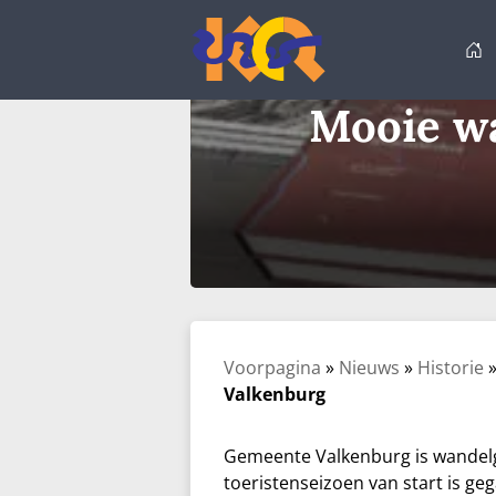
Ga
naar
de
inhoud
Mooie w
Voorpagina
»
Nieuws
»
Historie
Valkenburg
Gemeente Valkenburg is wandel
toeristenseizoen van start is g