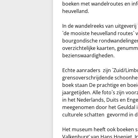
boeken met wandelroutes en info
heuvelland.
In de wandelreeks van uitgeveri
`de mooiste heuvelland routes` v
bourgondische rondwandelingen 
overzichtelijke kaarten, genum
bezienswaardigheden.
Echte aanraders zijn `Zuid/Limbu
grensoverschrijdende schoonheid
boek staan De prachtige en boei
jaargetijden. Alle foto´s zijn vo
in het Nederlands, Duits en Enge
meegenomen door het Geuldal in
culturele schatten gevormd in d
Het museum heeft ook boeken spe
Valkenburg’ van Hans Hoenjet. In