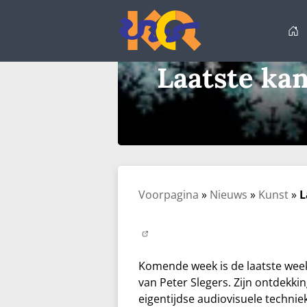
Ga
naar
de
inhoud
Laatste ka
Voorpagina
»
Nieuws
»
Kunst
»
L
Komende week is de laatste week
van Peter Slegers. Zijn ontdekk
eigentijdse audiovisuele techni