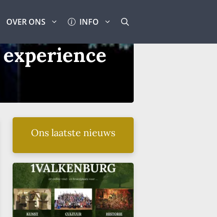
OVER ONS
INFO
 experience
Ons laatste nieuws