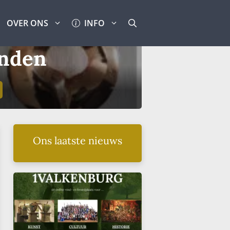
OVER ONS
INFO
enden
Ons laatste nieuws