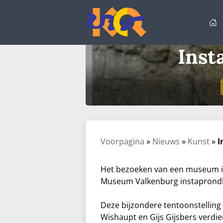
Ga
naar
de
inhoud
Inst
Voorpagina
»
Nieuws
»
Kunst
»
I
Het bezoeken van een museum i
Museum Valkenburg instaprondlei
Deze bijzondere tentoonstelling
Wishaupt en Gijs Gijsbers verdie