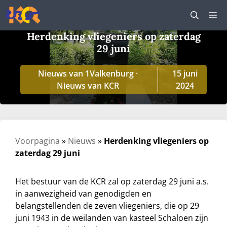
Ga
M
naar
de
Herdenking vliegeniers op zaterdag
inhoud
29 juni
Nieuws van 1Valkenburg
·
15 juni
Nieuws van KCR
2024
Voorpagina
»
Nieuws
»
Herdenking vliegeniers op
zaterdag 29 juni
Het bestuur van de KCR zal op zaterdag 29 juni a.s.
in aanwezigheid van genodigden en
belangstellenden de zeven vliegeniers, die op 29
juni 1943 in de weilanden van kasteel Schaloen zijn