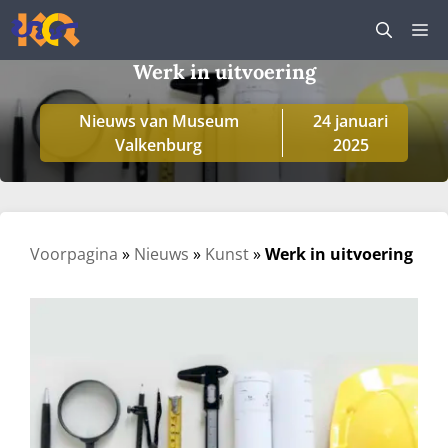
Ga
M
naar
de
Werk in uitvoering
inhoud
Nieuws van Museum
24 januari
Valkenburg
2025
Voorpagina
»
Nieuws
»
Kunst
»
Werk in uitvoering