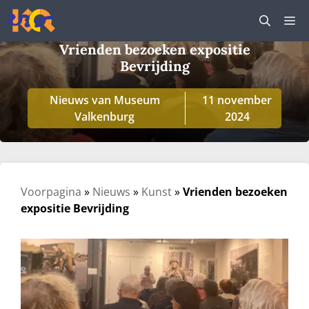
Ga
M
naar
de
Vrienden bezoeken expositie
inhoud
Bevrijding
Nieuws van Museum
11 november
Valkenburg
2024
Voorpagina
»
Nieuws
»
Kunst
»
Vrienden bezoeken
expositie Bevrijding