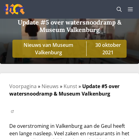
Ga
M
naar
de
Update #5 over watersnoodramp &
inhoud
Museum Valkenburg
Nieuws van Museum
30 oktober
Valkenburg
2021
Voorpagina
»
Nieuws
»
Kunst
»
Update #5 over
watersnoodramp & Museum Valkenburg
De overstroming in Valkenburg aan de Geul heeft
een lange nasleep. Veel zaken en restaurants in het