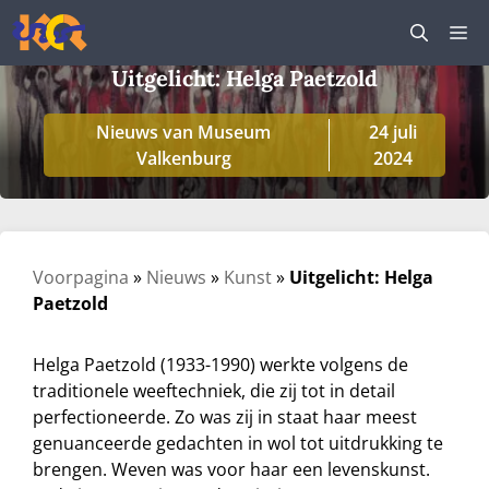
Ga
M
naar
de
Uitgelicht: Helga Paetzold
inhoud
Nieuws van Museum
24 juli
Valkenburg
2024
Voorpagina
»
Nieuws
»
Kunst
»
Uitgelicht: Helga
Paetzold
Helga Paetzold (1933-1990) werkte volgens de
traditionele weeftechniek, die zij tot in detail
perfectioneerde. Zo was zij in staat haar meest
genuanceerde gedachten in wol tot uitdrukking te
brengen. Weven was voor haar een levenskunst.