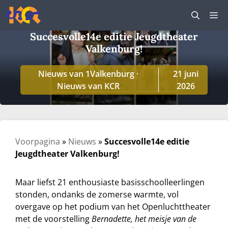
Ga
M
naar
de
Succesvolle14e editie Jeugdtheater
inhoud
Valkenburg!
Nieuws van 1Valkenburg
·
21 juni
Nieuws van KCR
2026
Voorpagina
»
Nieuws
»
Succesvolle14e editie
Jeugdtheater Valkenburg!
Maar liefst 21 enthousiaste basisschoolleerlingen
stonden, ondanks de zomerse warmte, vol
overgave op het podium van het Openluchttheater
met de voorstelling
Bernadette, het meisje van de