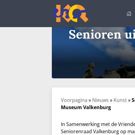
Ga
naar
de
inhoud
Senioren u
Voorpagina
»
Nieuws
»
Kunst
»
S
Museum Valkenburg
In Samenwerking met de Vriend
Seniorenraad Valkenburg op maan