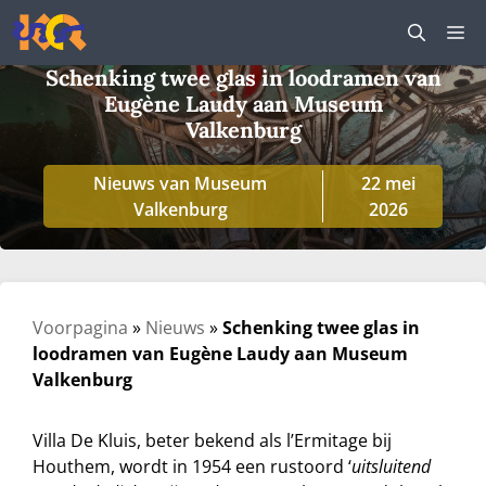
Ga
M
naar
de
Schenking twee glas in loodramen van
inhoud
Eugène Laudy aan Museum
Valkenburg
Nieuws van Museum
22 mei
Valkenburg
2026
Voorpagina
»
Nieuws
»
Schenking twee glas in
loodramen van Eugène Laudy aan Museum
Valkenburg
Villa De Kluis, beter bekend als l’Ermitage bij
Houthem, wordt in 1954 een rustoord ‘
uitsluitend