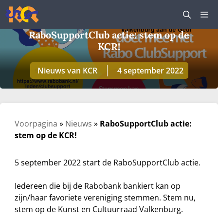
Ga
M
naar
de
RaboSupportClub actie: stem op de
inhoud
KCR!
Nieuws van KCR
4 september 2022
Voorpagina
»
Nieuws
»
RaboSupportClub actie:
stem op de KCR!
5 september 2022 start de RaboSupportClub actie.
Iedereen die bij de Rabobank bankiert kan op
zijn/haar favoriete vereniging stemmen. Stem nu,
stem op de Kunst en Cultuurraad Valkenburg.