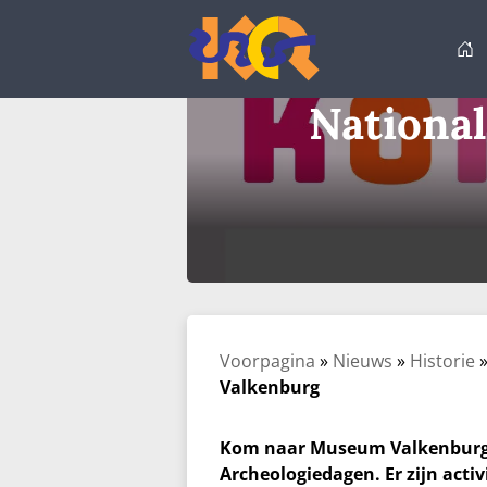
Ga
naar
de
inhoud
Nationa
Voorpagina
»
Nieuws
»
Historie
Valkenburg
Kom naar Museum Valkenburg op
Archeologiedagen. Er zijn acti