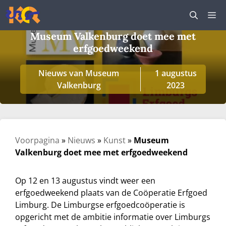
Ga
M
naar
de
Museum Valkenburg doet mee met
inhoud
erfgoedweekend
Nieuws van Museum
1 augustus
Valkenburg
2023
Voorpagina
»
Nieuws
»
Kunst
»
Museum
Valkenburg doet mee met erfgoedweekend
Op 12 en 13 augustus vindt weer een
erfgoedweekend plaats van de Coöperatie Erfgoed
Limburg. De Limburgse erfgoedcoöperatie is
opgericht met de ambitie informatie over Limburgs