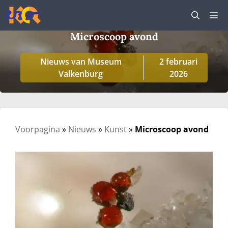
Ga
M
naar
de
Microscoop avond
inhoud
Nieuws van Museum
2 februari
Valkenburg
2026
Voorpagina
»
Nieuws
»
Kunst
»
Microscoop avond