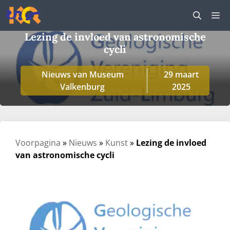
Ga
M
naar
de
Lezing de invloed van astronomische
inhoud
cycli
Nieuws van Museum
29 maart
Valkenburg
2025
Voorpagina
»
Nieuws
»
Kunst
»
Lezing de invloed
van astronomische cycli