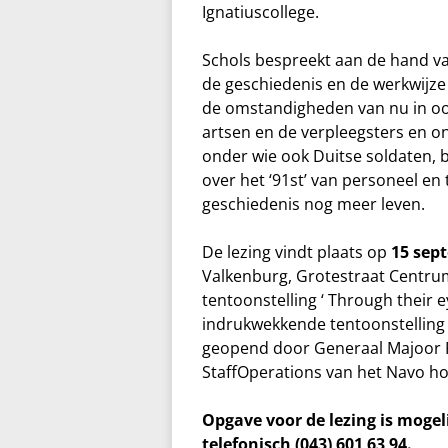
Ignatiuscollege.
Schols bespreekt
aan de hand va
de
geschiedenis
en de werkwijz
de omstandigheden van nu in o
artsen en de verpleegsters en 
onder wie ook Duitse
soldaten
,
over het ‘91s
t’ van
personeel en 
geschiedenis nog meer leven.
De lezing vindt plaats
op
15 sep
Valkenburg, Grotestraat Centrum
tentoonstelling ‘ Through their e
indrukwekkende tentoonstelling
geopend
door
Generaal
Majoor 
Staff
Operations van het
Navo
ho
Opgave voor de lezing is mogel
telefonisch (043) 601 63 94.