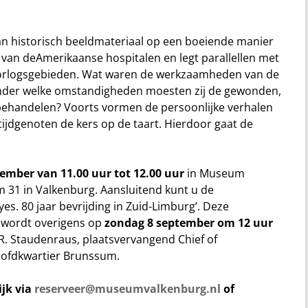
n historisch beeldmateriaal
op een boeiende manier
e
van de
Amerikaanse
hospital
en
en legt parallellen met
orlogsgebieden
. Wat
waren
de werkzaamheden van de
onder welke omstandigheden moesten zij de gewonden,
 behandelen
?
Voorts vormen
de persoonlijke verhalen
tijdgenoten
de kers op de taart
. Hierdoor gaat de
tember
van 11.
00 uur tot 12.00 uur
in Museum
 31 in Valkenburg. Aansluitend kunt u de
yes. 80 jaar bevrijding in Zuid-Limburg’. Deze
 wordt overigens op
zondag 8 september om 12 uur
R.
Staudenraus
,
plaatsvervangend
Chief of
ofdkwartier
Brunssum.
ijk via
reserveer@museumvalkenburg.nl
of