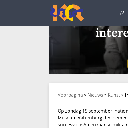
Ga
naar
de
inhoud
inter
Voorpagina
»
Nieuws
»
Kunst
»
i
Op zondag 15 september, natio
Museum Valkenburg deelnemen a
succesvolle
Amerikaanse
militai