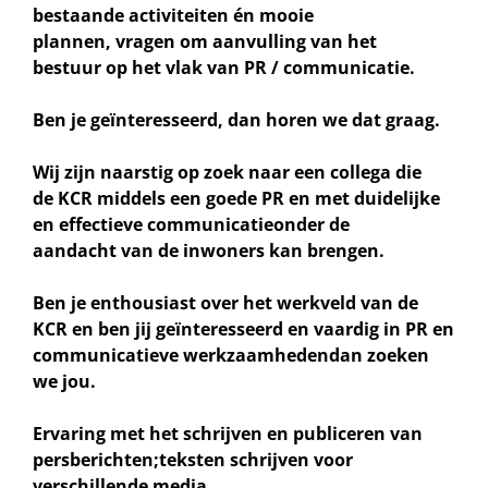
bestaande activiteiten én mooie
plannen
,
vragen om
aanvulling van het
bestuur
op het vlak van PR / communicatie.
Ben je geïnteresseerd, dan horen we dat graag.
Wij zijn naarstig op zoek naar een collega die
de
KCR
middels een goede PR en met
duidelijke
en effectieve
communicatie
onder de
aandacht
van de inwoners
kan brengen
.
Ben je enthousiast over h
et
werkveld van de
KCR en
ben jij geïnteresseerd en vaardig in P
R en
communicatieve werkzaamheden
dan
zoeken
we jou.
E
rvarin
g
met het
schrijven en publiceren
van
persberichten
;
teksten sch
rijven voor
verschillende media