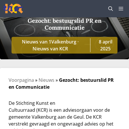
Ga
M
naar
de
Gezocht: bestuurslid PR en
inhoud
Communicatie
Nieuws van 1Valkenburg
·
8 april
Nieuws van KCR
2025
Voorpagina
»
Nieuws
»
Gezocht: bestuurslid PR
en Communicatie
De Stichting Kunst en
Cultuurraad (KCR) is een adviesorgaan voor de
gemeente Valkenburg aan de Geul. De KCR
verstrekt gevraagd en ongevraagd advies op het