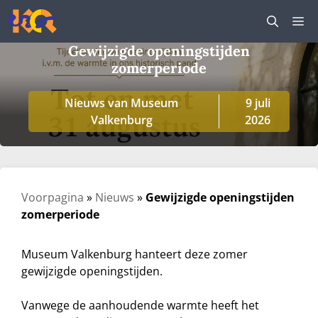
Ga
M
naar
de
Gewijzigde openingstijden
inhoud
zomerperiode
Nieuws van Museum
9 juli
Valkenburg
2026
Voorpagina
»
Nieuws
»
Gewijzigde openingstijden
zomerperiode
Museum Valkenburg hanteert deze zomer
gewijzigde openingstijden.
Vanwege de aanhoudende warmte heeft het