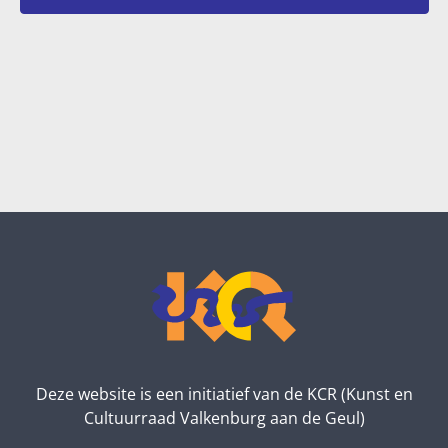
e
e
n
e
t
r
e
e
n
e
Z
n
o
d
e
a
k
t
e
u
n
m
.
e
n
w
e
e
Deze website is een initiatief van de KCR (Kunst en
Cultuurraad Valkenburg aan de Geul)
r
g