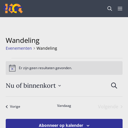
Ga
M
naar
de
inhoud
Wandeling
Evenementen
Wandeling
Evenementen
Er zijn geen resultaten gevonden.
B
e
r
E
i
Nu of binnenkort
Z
c
v
o
h
S
t
e
e
e
k
Vandaag
n
Volgende
Evenementen
l
Vorige
e
Eveneme
e
e
n
c
m
Abonneer op kalender
t