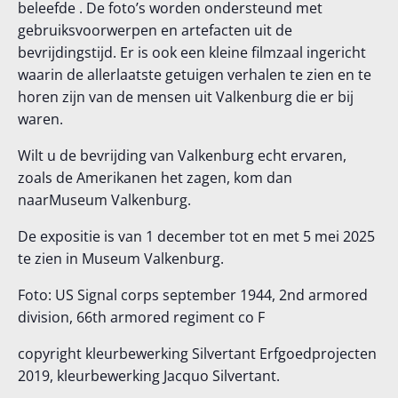
beleefde
. De foto
’s
worden ondersteund met
gebruiksvoorwerpen en artefacten uit de
bevrijdingstijd.
Er is ook
een kleine filmzaal ingericht
waarin de allerlaatste getuigen verhalen te zien en te
horen zijn van de mensen uit
Valkenbur
g die er bij
waren.
Wil
t u
de bevrijding van
Valkenburg
echt ervaren,
zoals de Amerikanen het zagen, kom dan
naar
Museum Valkenburg.
De expositie is van 1 december tot en met 5 mei 2025
te zien in Museum Valkenburg.
Foto
:
US
Signal
corps september 1944,
2nd
armored
division
, 66th
armored
regiment co F
copyright kleurbewerking
Silvertant
Erfgoedprojecten
2019, kleurbewerking
Jacquo
Silvertant.