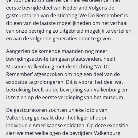
vertoonde foto’s die het verhaal vertellen van het
eerste bevrijde deel van Nederland.
Volgens de
gastcuratoren van
de stichting
‘
We Do
Remember
’
is
dit een van de laatste mogelijkheden om het verhaal
van onze bevrijding zo uitgebreid mogelijk te vertellen
en aan de volgende generaties door te geven.
Aangezien de komende
maanden
nog meer
bevrijdingsactiviteiten gaan plaatsvinden, heeft
Museum Valkenburg met de stichting ‘We Do
Remember
’ afgesproken om nog een deel van de
expositie
te
prolongeren
. Dit is vooral het deel wat
betrekking heeft op
de bevrijding van
Valkenburg en
is te zien op de eerste verdieping van het museum.
De gastcuratoren zochten unieke foto
’
s
van
Valkenburg
gemaakt door het leger of door
individuele Amerikaanse soldaten. Op deze expositie
zien we met welke ogen de bevrijders Valkenburg