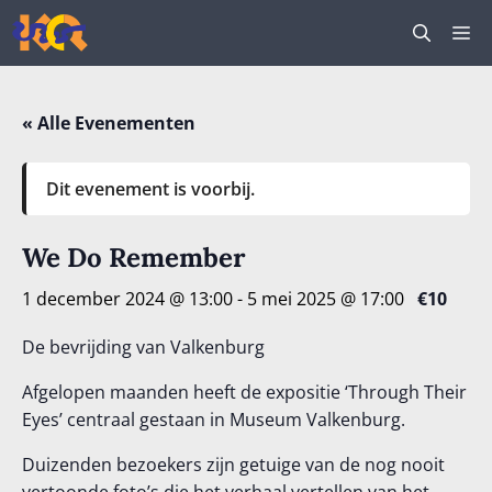
Ga
M
naar
de
inhoud
« Alle Evenementen
Dit evenement is voorbij.
We Do Remember
1 december 2024 @ 13:00
-
5 mei 2025 @ 17:00
€10
De
bevrijding
van
Valkenburg
Afgelopen maanden heeft de expositie
‘
Through
Their
Eyes
’ centraal gestaan in Museum Valkenburg.
Duizenden bezoekers zijn getuige van de
nog nooit