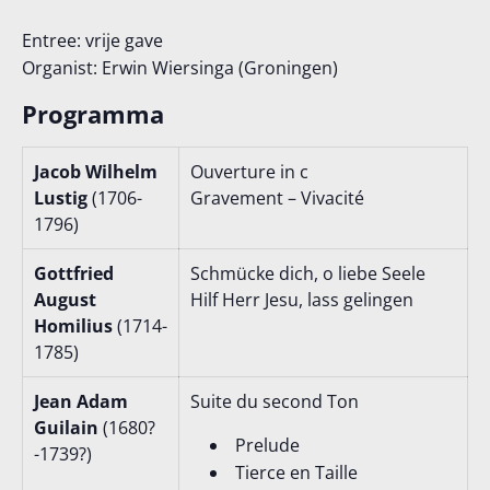
Orgelconcert door Erwin
Entree: vrije gave
Organist: Erwin Wiersinga (Groningen)
Wiersinga
Programma
30 juli @ 20:00
VRIJWILLIGE BIJDRAGE
Jacob Wilhelm
Ouverture in c
Lustig
(1706-
Gravement – Vivacité
1796)
Gottfried
Schmücke dich, o liebe Seele
August
Hilf Herr Jesu, lass gelingen
Homilius
(1714-
1785)
Jean Adam
Suite du second Ton
Guilain
(1680?
Prelude
-1739?)
Tierce en Taille