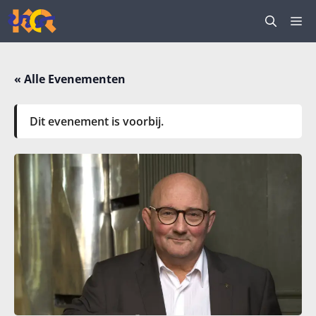
Ga
M
naar
de
inhoud
« Alle Evenementen
Dit evenement is voorbij.