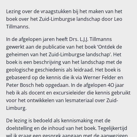
Ontdek de geheimen van het
Lezing over de vraagstukken bij het maken van het
boek over het Zuid-Limburgse landschap door Leo
Zuid-Limburgse Landschap
Tillmanns.
26 mei @ 19:30
-
22:00
GRATIS
In de afgelopen jaren heeft Drs. L.J.J. Tillmanns
gewerkt aan de publicatie van het boek ‘Ontdek de
geheimen van het Zuid-Limburgse landschap’. Het
boek is een beschrijving van het landschap met de
geologische geschiedenis als leidraad. Het boek is
gebaseerd op de kennis die ik via Werner Felder en
Peter Bosch heb opgedaan. In de afgelopen 4O jaar
heb ik als docent en excursieleider die kennis gebruikt
voor het ontwikkelen van lesmateriaal over Zuid-
Limburg.
De lezing is bedoeld als kennismaking met de
doelstelling en de inhoud van het boek. Tegelijkertijd
wil ik graag een gesprek aangaan met de aanwezigen