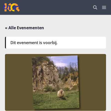
Ga
M
naar
de
inhoud
« Alle Evenementen
Dit evenement is voorbij.