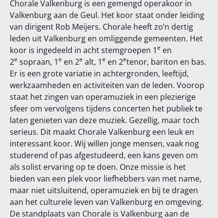
Chorale Valkenburg is een gemengd operakoor in
Valkenburg aan de Geul. Het koor staat onder leiding
van dirigent Rob Meijers. Chorale heeft zo’n dertig
leden uit Valkenburg en omliggende gemeenten. Het
e
koor is ingedeeld in acht stemgroepen 1
en
e
e
e
e
e
2
sopraan, 1
en 2
alt, 1
en 2
tenor, bariton en bas.
Er is een grote variatie in achtergronden, leeftijd,
werkzaamheden en activiteiten van de leden. Voorop
staat het zingen van operamuziek in een plezierige
sfeer om vervolgens tijdens concerten het publiek te
laten genieten van deze muziek. Gezellig, maar toch
serieus. Dit maakt Chorale Valkenburg een leuk en
interessant koor. Wij willen jonge mensen, vaak nog
studerend of pas afgestudeerd, een kans geven om
als solist ervaring op te doen. Onze missie is het
bieden van een plek voor liefhebbers van met name,
maar niet uitsluitend, operamuziek en bij te dragen
aan het culturele leven van Valkenburg en omgeving.
De standplaats van Chorale is Valkenburg aan de