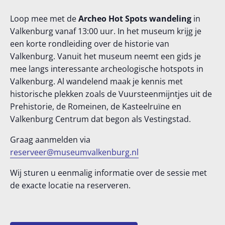
Archeo Hot Spots wandeling in
Loop mee met de
Archeo Hot Spots wandeling
in
Valkenburg vanaf 13:00 uur. In het museum krijg je
Valkenburg
een korte rondleiding over de historie van
Valkenburg. Vanuit het museum neemt een gids je
26 juni @ 13:00
-
15:00
€10
mee langs interessante archeologische hotspots in
Valkenburg. Al wandelend maak je kennis met
historische plekken zoals de Vuursteenmijntjes uit de
Prehistorie, de Romeinen, de Kasteelruïne en
Valkenburg Centrum dat begon als Vestingstad.
Graag aanmelden via
reserveer@museumvalkenburg.nl
Wij sturen u eenmalig informatie over de sessie met
de exacte locatie na reserveren.