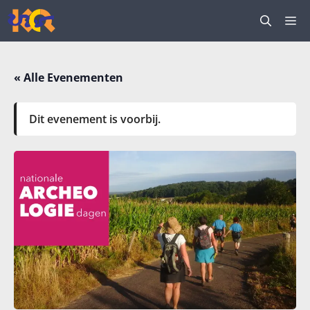
Ga
M
naar
de
inhoud
« Alle Evenementen
Dit evenement is voorbij.