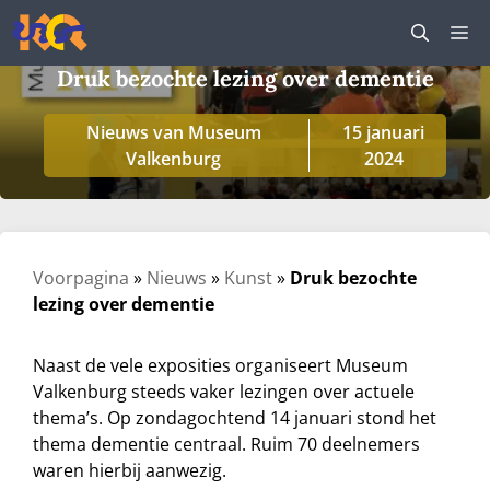
Ga
M
naar
de
Druk bezochte lezing over dementie
inhoud
Nieuws van Museum
15 januari
Valkenburg
2024
Voorpagina
»
Nieuws
»
Kunst
»
Druk bezochte
lezing over dementie
Naast de vele exposities organiseert Museum
Valkenburg steeds vaker lezingen over actuele
thema’s. Op zondagochtend 14 januari stond het
thema dementie centraal. Ruim 70 deelnemers
waren hierbij aanwezig.