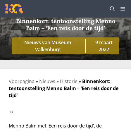
Ga
M
naar
de
Binnenkort: tentoonstelling Menno
inhoud
Balm – ‘Een reis door de tijd’
Nieuws van Museum
9 maart
Valkenburg
2022
Voorpagina
»
Nieuws
»
Historie
»
Binnenkort:
tentoonstelling Menno Balm – ‘Een reis door de
tijd’
Menno Balm met ‘Een reis door de tijd’, de