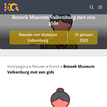
Ga
M
naar
de
Bezoek Museum Valkenburg met een
inhoud
gids
Nieuws van Museum
31 januari
Valkenburg
2025
Voorpagina
»
Nieuws
»
Kunst
»
Bezoek Museum
Valkenburg met een gids