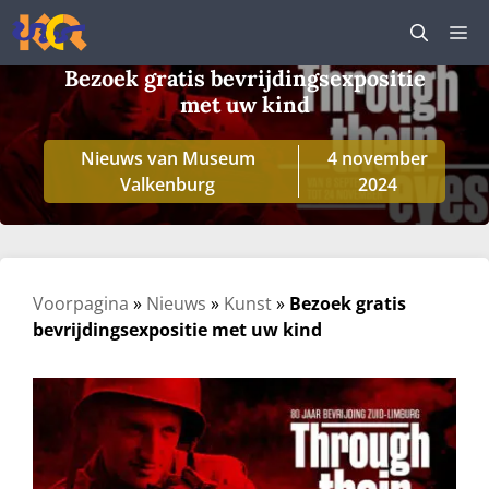
Ga
M
naar
de
Bezoek gratis bevrijdingsexpositie
inhoud
met uw kind
Nieuws van Museum
4 november
Valkenburg
2024
Voorpagina
»
Nieuws
»
Kunst
»
Bezoek gratis
bevrijdingsexpositie met uw kind