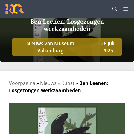
Ga
M
naar
de
Ben Leenen: Losgezongen
inhoud
werkzaamheden
Nieuws van Museum
28 juli
Valkenburg
2025
Voorpagina
»
Nieuws
»
Kunst
»
Ben Leenen:
Losgezongen werkzaamheden