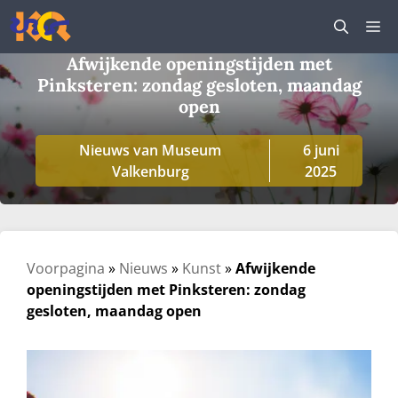
Ga
M
naar
de
Afwijkende openingstijden met
inhoud
Pinksteren: zondag gesloten, maandag
open
Nieuws van Museum
6 juni
Valkenburg
2025
Voorpagina
»
Nieuws
»
Kunst
»
Afwijkende
openingstijden met Pinksteren: zondag
gesloten, maandag open